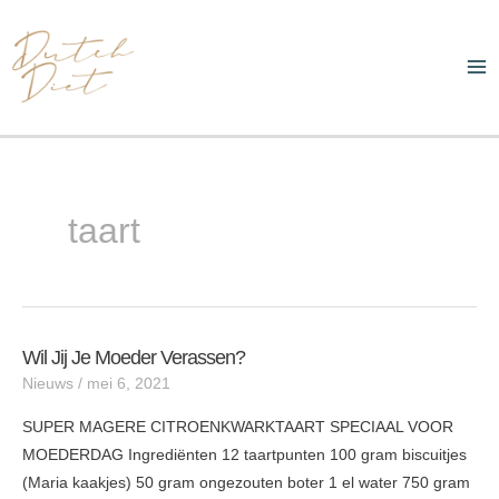
Ga
Ma
naar
Me
de
inhoud
taart
Wil Jij Je Moeder Verassen?
Wil
Nieuws
/
mei 6, 2021
jij
je
SUPER MAGERE CITROENKWARKTAART SPECIAAL VOOR
moeder
MOEDERDAG Ingrediënten 12 taartpunten 100 gram biscuitjes
verassen?
(Maria kaakjes) 50 gram ongezouten boter 1 el water 750 gram