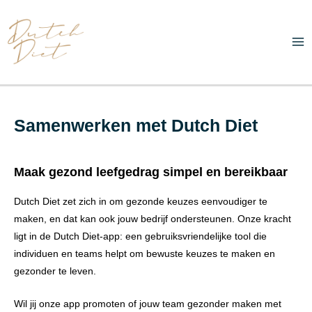
Ga
Ma
naar
Me
de
inhoud
Samenwerken met Dutch Diet
Maak gezond leefgedrag simpel en bereikbaar
Dutch Diet zet zich in om gezonde keuzes eenvoudiger te
maken, en dat kan ook jouw bedrijf ondersteunen. Onze kracht
ligt in de Dutch Diet-app: een gebruiksvriendelijke tool die
individuen en teams helpt om bewuste keuzes te maken en
gezonder te leven.
Wil jij onze app promoten of jouw team gezonder maken met