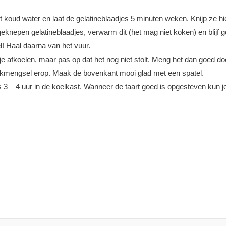
oud water en laat de gelatineblaadjes 5 minuten weken. Knijp ze hie
geknepen gelatineblaadjes, verwarm dit (het mag niet koken) en blijf go
el! Haal daarna van het vuur.
tje afkoelen, maar pas op dat het nog niet stolt. Meng het dan goed d
arkmengsel erop. Maak de bovenkant mooi glad met een spatel.
 3 – 4 uur in de koelkast. Wanneer de taart goed is opgesteven kun 