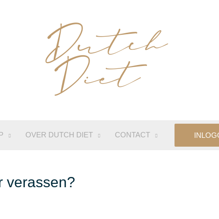
P
OVER DUTCH DIET
CONTACT
INLOG
er verassen?