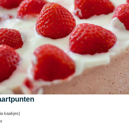
aartpunten
ia kaakjes)
er