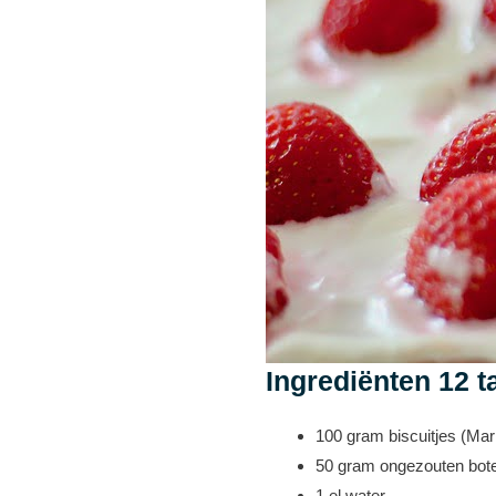
Ingrediënten 12 t
100 gram biscuitjes (Mar
50 gram ongezouten bot
1 el water