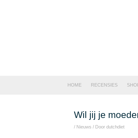
Ga
naar
de
inhoud
HOME
RECENSIES
SHO
Wil jij je moed
/
Nieuws
/ Door
dutchdiet