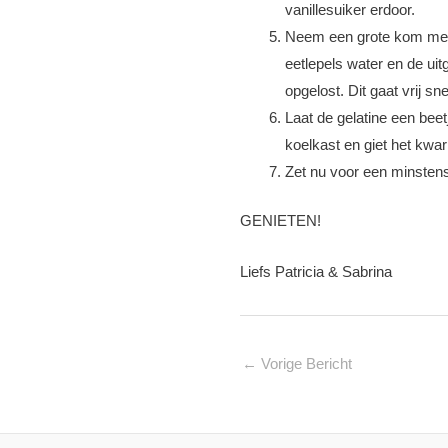
vanillesuiker erdoor.
Neem een grote kom met k
eetlepels water en de uit
opgelost. Dit gaat vrij sn
Laat de gelatine een bee
koelkast en giet het kw
Zet nu voor een minstens
GENIETEN!
Liefs Patricia & Sabrina
←
Vorige Bericht