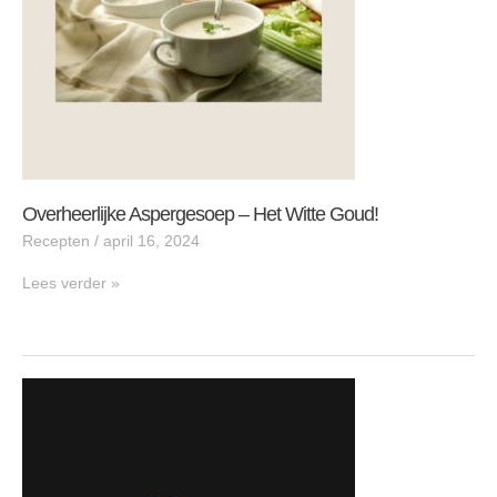
Overheerlijke Aspergesoep – Het Witte Goud!
Recepten
/
april 16, 2024
Lees verder »
Minder
suiker,
Meer
leven: