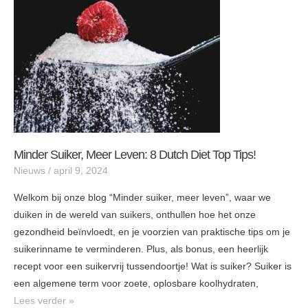
8
dutch
diet
top
tips!
Minder Suiker, Meer Leven: 8 Dutch Diet Top Tips!
Nieuws
/
april 9, 2024
Welkom bij onze blog “Minder suiker, meer leven”, waar we
duiken in de wereld van suikers, onthullen hoe het onze
gezondheid beïnvloedt, en je voorzien van praktische tips om je
suikerinname te verminderen. Plus, als bonus, een heerlijk
recept voor een suikervrij tussendoortje! Wat is suiker? Suiker is
een algemene term voor zoete, oplosbare koolhydraten,
Lees verder »