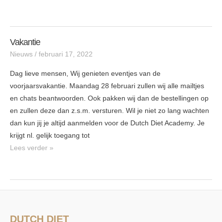
Vakantie
Vakantie
Nieuws
/
februari 17, 2022
Dag lieve mensen, Wij genieten eventjes van de
voorjaarsvakantie. Maandag 28 februari zullen wij alle mailtjes
en chats beantwoorden. Ook pakken wij dan de bestellingen op
en zullen deze dan z.s.m. versturen. Wil je niet zo lang wachten
dan kun jij je altijd aanmelden voor de Dutch Diet Academy. Je
krijgt nl. gelijk toegang tot
Lees verder »
DUTCH DIET