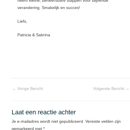
neem kleine, beheersbare stappen voor blijvende
verandering. Smakelijk en succes!
Liefs,
Patricia & Sabrina
←
Vorige Bericht
Volgende Bericht
→
Laat een reactie achter
Je e-mailadres wordt niet gepubliceerd.
Vereiste velden zijn
gemarkeerd met
*