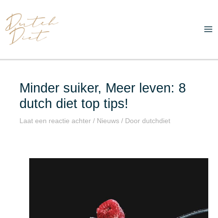
Ga
Ma
naar
Me
de
inhoud
Minder suiker, Meer leven: 8
dutch diet top tips!
Laat een reactie achter
/
Nieuws
/ Door
dutchdiet