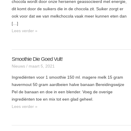
chocola wordt door onze hersenen geassocieerd met energie,
dit komt door de suikers die in de chocola zit. Suiker zorgt er
ook voor dat we van melkchocola vaak meer kunnen eten dan
[…]
Lees verder »
Smoothie Die Goed Vult!
Smoothie
Nieuws
/
maart 5, 2021
die
goed
Ingrediënten voor 1 smoothie 150 ml. magere melk 15 gram
vult!
havermout 50 gram aardbeien halve banaan Bereidingswijze
Pel de banaan en doe in een blender. Voeg de overige
ingrediënten toe en mix tot een glad geheel.
Lees verder »