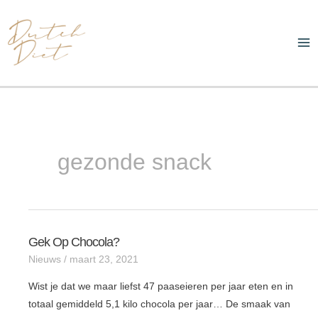
Ga
Ma
naar
Me
de
inhoud
gezonde snack
Gek Op Chocola?
Gek
Nieuws
/
maart 23, 2021
op
chocola?
Wist je dat we maar liefst 47 paaseieren per jaar eten en in
totaal gemiddeld 5,1 kilo chocola per jaar… De smaak van