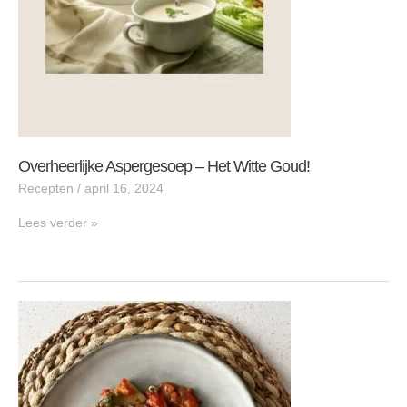
Overheerlijke Aspergesoep – Het Witte Goud!
Recepten
/
april 16, 2024
Lees verder »
Cannelloni
met
een
twist!