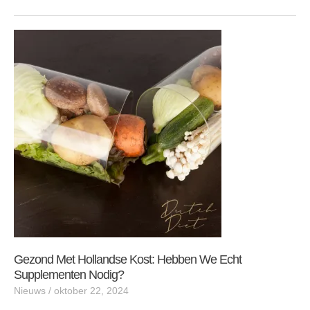
Gezond
met
Hollandse
kost:
Hebben
we
echt
supplementen
nodig?
Gezond Met Hollandse Kost: Hebben We Echt
Supplementen Nodig?
Nieuws
/
oktober 22, 2024