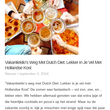
Dutch
Diet:
Lekker
in
je
vel
met
Hollandse
Kost
Vakantiekilo’s Weg Met Dutch Diet: Lekker In Je Vel Met
Hollandse Kost
Nieuws
/
september 3, 2024
“Vakantiekilo’s weg met Dutch Diet: Lekker in je vel met
Hollandse Kost” De zomer was fantastisch – vol zon, zee, en…
lekker eten. We hebben allemaal genoten van dat extra ijsje of
die heerlijke cocktails en pizza’s op het strand. Maar nu de
vakantie voorbij is, kijk je misschien met enige spijt naar die paar