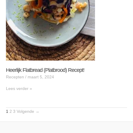
Heerlijk Flatbread (platbrood) Recept!
Recepten
/
maart 5, 2024
Lees verder »
1
2
3
Volgende
→