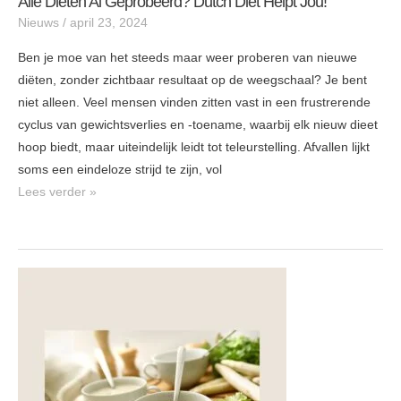
Alle Diëten Al Geprobeerd? Dutch Diet Helpt Jou!
Nieuws
/
april 23, 2024
Ben je moe van het steeds maar weer proberen van nieuwe
diëten, zonder zichtbaar resultaat op de weegschaal? Je bent
niet alleen. Veel mensen vinden zitten vast in een frustrerende
cyclus van gewichtsverlies en -toename, waarbij elk nieuw dieet
hoop biedt, maar uiteindelijk leidt tot teleurstelling. Afvallen lijkt
soms een eindeloze strijd te zijn, vol
Lees verder »
Overheerlijke
Aspergesoep
–
het
witte
goud!