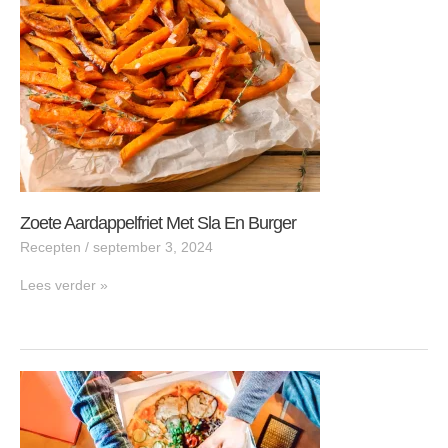
en
burger
Zoete Aardappelfriet Met Sla En Burger
Recepten
/
september 3, 2024
Lees verder »
Vakantiekilo’s
weg
met