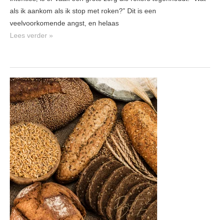
als ik aankom als ik stop met roken?” Dit is een
veelvoorkomende angst, en helaas
Lees verder »
Kom
ik
aan
van
koolhydraten?