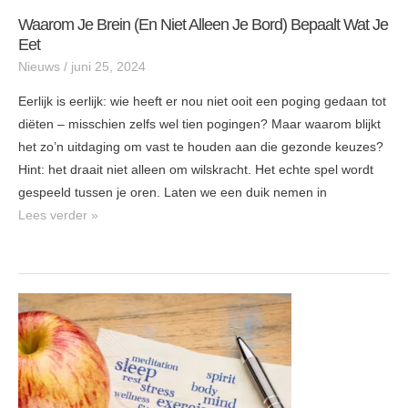
Waarom Je Brein (en Niet Alleen Je Bord) Bepaalt Wat Je
Waarom
Eet
je
Nieuws
/
juni 25, 2024
brein
(en
Eerlijk is eerlijk: wie heeft er nou niet ooit een poging gedaan tot
niet
diëten – misschien zelfs wel tien pogingen? Maar waarom blijkt
alleen
het zo’n uitdaging om vast te houden aan die gezonde keuzes?
je
Hint: het draait niet alleen om wilskracht. Het echte spel wordt
bord)
gespeeld tussen je oren. Laten we een duik nemen in
bepaalt
Lees verder »
wat
je
eet
Minder
verzuim
en
meer
vitaliteit?