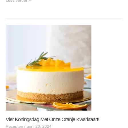
Lees verder »
vier
koningsdag
met
onze
Oranje
kwarktaart!
Vier Koningsdag Met Onze Oranje Kwarktaart!
Recepten
/
april 23, 2024