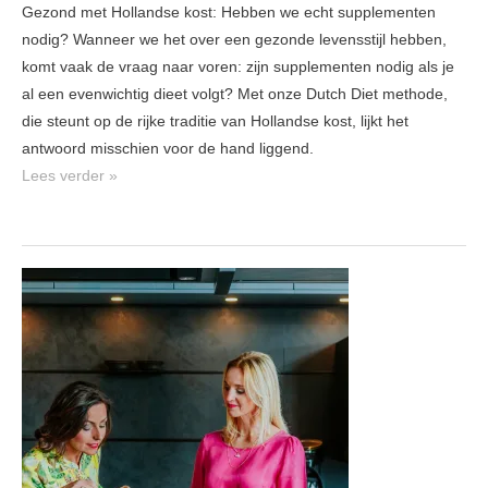
Gezond met Hollandse kost: Hebben we echt supplementen
nodig? Wanneer we het over een gezonde levensstijl hebben,
komt vaak de vraag naar voren: zijn supplementen nodig als je
al een evenwichtig dieet volgt? Met onze Dutch Diet methode,
die steunt op de rijke traditie van Hollandse kost, lijkt het
antwoord misschien voor de hand liggend.
Lees verder »
Zelfstandig
je
doelen
bereiken
met
“Let’s
Eat”
–