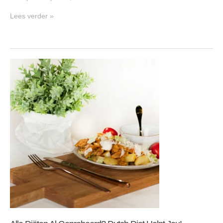
Lees verder »
Alle
diëten
al
geprobeerd?
Dutch
Diet
helpt
jou!