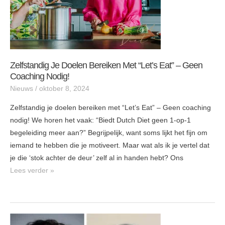
Geen
coaching
nodig!
Zelfstandig Je Doelen Bereiken Met “Let’s Eat” – Geen
Coaching Nodig!
Nieuws
/
oktober 8, 2024
Zelfstandig je doelen bereiken met “Let’s Eat” – Geen coaching
nodig! We horen het vaak: “Biedt Dutch Diet geen 1-op-1
begeleiding meer aan?” Begrijpelijk, want soms lijkt het fijn om
iemand te hebben die je motiveert. Maar wat als ik je vertel dat
je die ‘stok achter de deur’ zelf al in handen hebt? Ons
Lees verder »
Stoppen