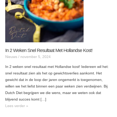
Hollandse
kost!
In 2 Weken Snel Resultaat Met Hollandse Kost!
Nieuws
/
november 5, 2024
In 2 weken snel resultaat met Hollandse kost! Iedereen wil het:
snel resultaat zien als het op gewichtsverlies aankomt. Het
gewicht dat in de loop der jaren ongemerkt is toegenomen,
willen we het liefst binnen een paar weken zien verdwijnen. Bij
Dutch Diet begrijpen we die wens, maar we weten ook dat
blijvend succes komt […]
Lees verder »