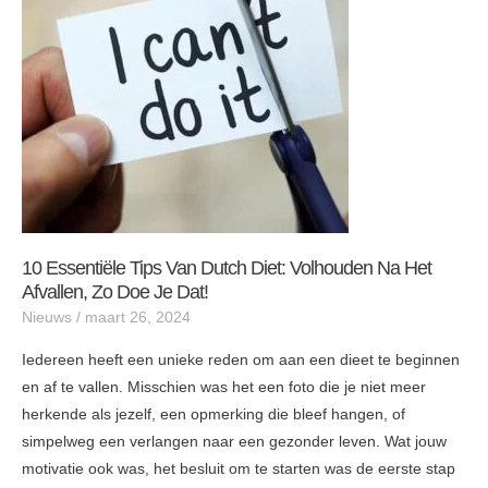
van
Dutch
Diet:
Volhouden
na
het
afvallen,
zo
doe
je
10 Essentiële Tips Van Dutch Diet: Volhouden Na Het
dat!
Afvallen, Zo Doe Je Dat!
Nieuws
/
maart 26, 2024
Iedereen heeft een unieke reden om aan een dieet te beginnen
en af te vallen. Misschien was het een foto die je niet meer
herkende als jezelf, een opmerking die bleef hangen, of
simpelweg een verlangen naar een gezonder leven. Wat jouw
motivatie ook was, het besluit om te starten was de eerste stap