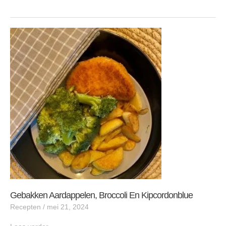
Gebakken
aardappelen,
broccoli
en
kipcordonblue
Gebakken Aardappelen, Broccoli En Kipcordonblue
Recepten
/
mei 21, 2024