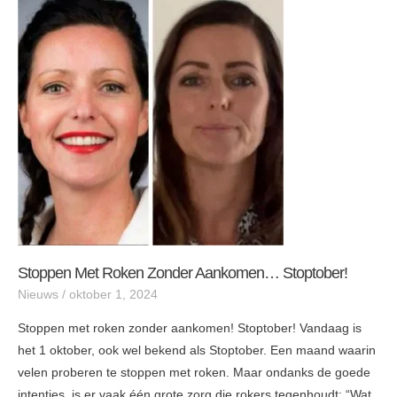
met
roken
zonder
aankomen…
Stoptober!
Stoppen Met Roken Zonder Aankomen… Stoptober!
Nieuws
/
oktober 1, 2024
Stoppen met roken zonder aankomen! Stoptober! Vandaag is
het 1 oktober, ook wel bekend als Stoptober. Een maand waarin
velen proberen te stoppen met roken. Maar ondanks de goede
intenties, is er vaak één grote zorg die rokers tegenhoudt: “Wat