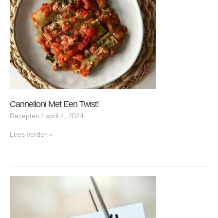
Cannelloni Met Een Twist!
Recepten
/
april 4, 2024
Lees verder »
10
Essentiële
tips