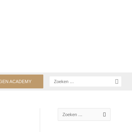
Zoeken
GEN ACADEMY
naar:
Z
o