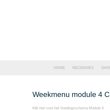
Ga
naar
de
inhoud
HOME
RECENSIES
SHO
Weekmenu module 4 C
Klik hier voor het Voedingsschema Module 4