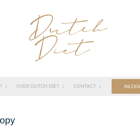
P
OVER DUTCH DIET
CONTACT
INLOG
opy