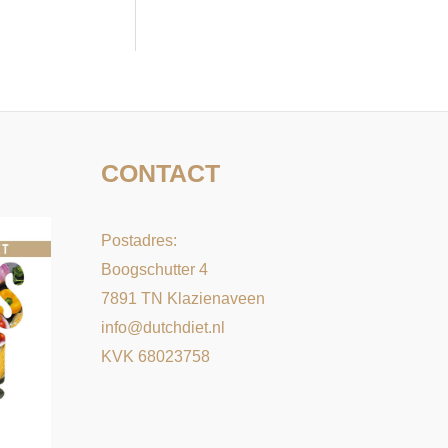
e
k
n
a
a
r
CONTACT
:
Postadres:
Boogschutter 4
7891 TN Klazienaveen
info@dutchdiet.nl
KVK 68023758