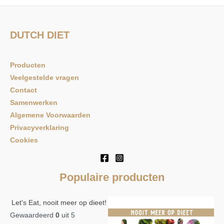
o
e
k
DUTCH DIET
n
a
Producten
a
Veelgestelde vragen
r
Contact
:
Samenwerken
Algemene Voorwaarden
Privacyverklaring
Cookies
Populaire producten
Let's Eat, nooit meer op dieet!
Gewaardeerd
0
uit 5