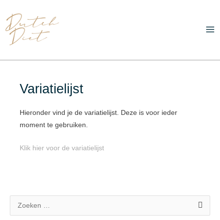
Ga
Ma
naar
Me
de
inhoud
Variatielijst
Hieronder vind je de variatielijst. Deze is voor ieder
moment te gebruiken.
Klik hier voor de variatielijst
Z