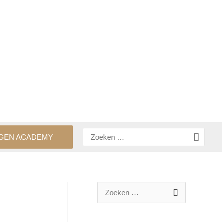
Zoeken
GEN ACADEMY
naar:
Z
o