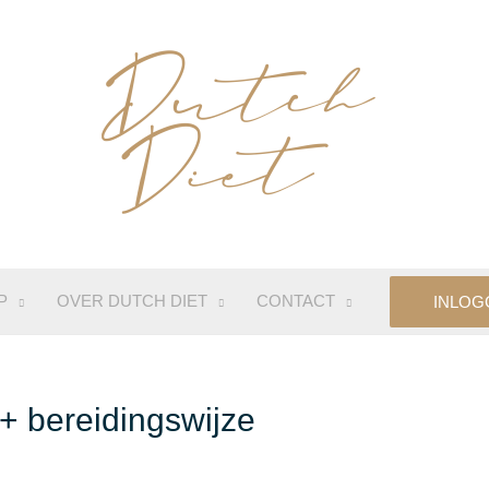
P
OVER DUTCH DIET
CONTACT
INLOG
 + bereidingswijze