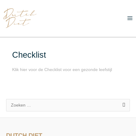
Ga
Ma
naar
Me
de
inhoud
Checklist
Klik hier voor de Checklist voor een gezonde leefstijl
Z
o
e
k
DUTCH DIET