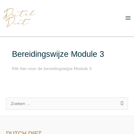
Ga
Ma
naar
Me
de
inhoud
Bereidingswijze Module 3
Klik hier voor de bereidingswijze Module 3
Z
o
e
k
DUTCH DIET