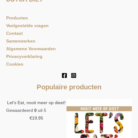
n
a
Producten
a
Veelgestelde vragen
r
Contact
:
Samenwerken
Algemene Voorwaarden
Privacyverklaring
Cookies
Populaire producten
Let's Eat, nooit meer op dieet!
Gewaardeerd
0
uit 5
€
19,95