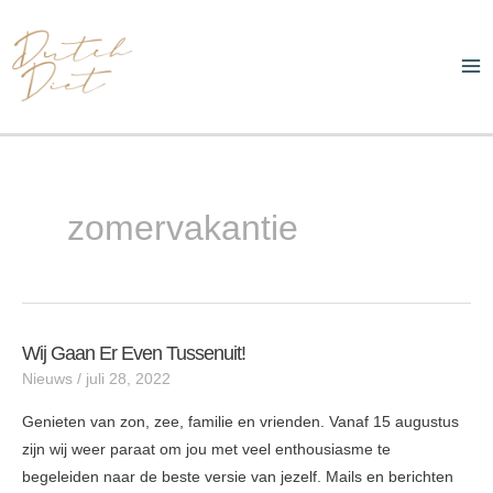
Ga
Ma
naar
Me
de
inhoud
zomervakantie
Wij Gaan Er Even Tussenuit!
Wij
Nieuws
/
juli 28, 2022
gaan
er
Genieten van zon, zee, familie en vrienden. Vanaf 15 augustus
even
zijn wij weer paraat om jou met veel enthousiasme te
tussenuit!
begeleiden naar de beste versie van jezelf. Mails en berichten