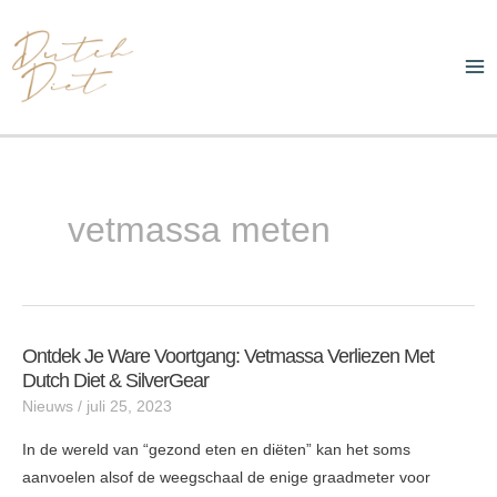
Ga
Ma
naar
Me
de
inhoud
vetmassa meten
Ontdek Je Ware Voortgang: Vetmassa Verliezen Met
Ontdek
Dutch Diet & SilverGear
je
Nieuws
/
juli 25, 2023
Ware
Voortgang:
In de wereld van “gezond eten en diëten” kan het soms
Vetmassa
aanvoelen alsof de weegschaal de enige graadmeter voor
Verliezen