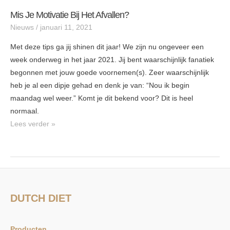
Mis Je Motivatie Bij Het Afvallen?
Mis
Nieuws
/
januari 11, 2021
je
motivatie
Met deze tips ga jij shinen dit jaar! We zijn nu ongeveer een
bij
week onderweg in het jaar 2021. Jij bent waarschijnlijk fanatiek
het
begonnen met jouw goede voornemen(s). Zeer waarschijnlijk
afvallen?
heb je al een dipje gehad en denk je van: “Nou ik begin
maandag wel weer.” Komt je dit bekend voor? Dit is heel
normaal.
Lees verder »
DUTCH DIET
Producten