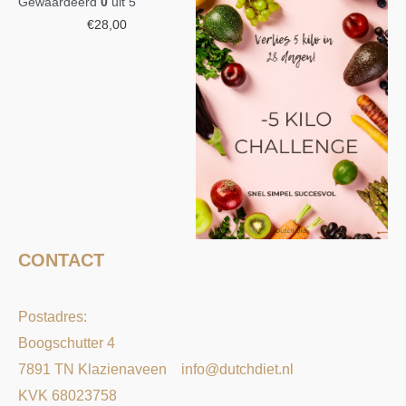
Gewaardeerd
0
uit 5
€
28,00
CONTACT
Postadres:
Boogschutter 4
7891 TN Klazienaveen
info@dutchdiet.nl
KVK 68023758