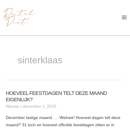
Ga
Ma
naar
Me
de
inhoud
sinterklaas
HOEVEEL FEESTDAGEN TELT DEZE MAAND
HOEVEEL
EIGENLIJK?
FEESTDAGEN
Nieuws
/
december 1, 2020
TELT
DEZE
December lastige maand….. Welnee! Hoeveel dagen telt deze
MAAND
maand? 31 toch en hoeveel officiële feestdagen zitten er in
EIGENLIJK?