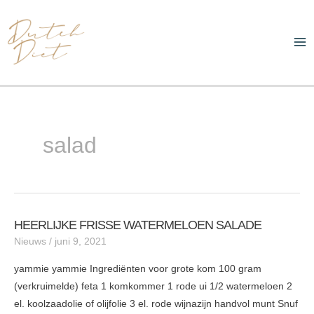
Ga
Ma
naar
Me
de
inhoud
salad
HEERLIJKE FRISSE WATERMELOEN SALADE
HEERLIJKE
Nieuws
/
juni 9, 2021
FRISSE
WATERMELOEN
yammie yammie Ingrediënten voor grote kom 100 gram
SALADE
(verkruimelde) feta 1 komkommer 1 rode ui 1/2 watermeloen 2
el. koolzaadolie of olijfolie 3 el. rode wijnazijn handvol munt Snuf