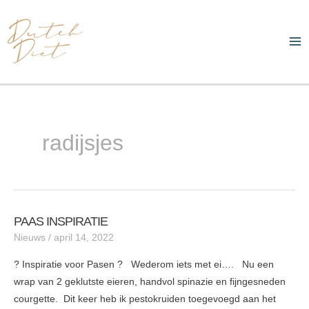
Ga
Ma
naar
Me
de
inhoud
radijsjes
PAAS INSPIRATIE
PAAS
Nieuws
/
april 14, 2022
INSPIRATIE
? Inspiratie voor Pasen ? Wederom iets met ei…. Nu een
wrap van 2 geklutste eieren, handvol spinazie en fijngesneden
courgette. Dit keer heb ik pestokruiden toegevoegd aan het