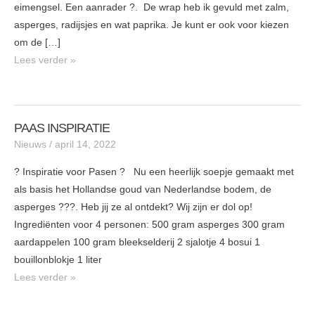
eimengsel. Een aanrader ?. De wrap heb ik gevuld met zalm,
asperges, radijsjes en wat paprika. Je kunt er ook voor kiezen
om de […]
Lees verder »
PAAS INSPIRATIE
PAAS
Nieuws
/
april 14, 2022
INSPIRATIE
? Inspiratie voor Pasen ? Nu een heerlijk soepje gemaakt met
als basis het Hollandse goud van Nederlandse bodem, de
asperges ???. Heb jij ze al ontdekt? Wij zijn er dol op!
Ingrediënten voor 4 personen: 500 gram asperges 300 gram
aardappelen 100 gram bleekselderij 2 sjalotje 4 bosui 1
bouillonblokje 1 liter
Lees verder »