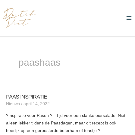
Ga
Ma
naar
Me
de
inhoud
paashaas
PAAS INSPIRATIE
PAAS
Nieuws
/
april 14, 2022
INSPIRATIE
?Inspiratie voor Pasen ? Tijd voor een slanke eiersalade. Niet
alleen lekker tijdens de Paasdagen, maar dit recept is ook
heerlijk op een geroosterde boterham of toastje ?.