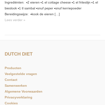
Ingrediënten: ▪️2 eieren ▪️1 el cottage cheese ▪️1 el friteslijn ▪️1 el
bieslook ▪️1 tl sambal ▪️snuf peper ▪️snuf kerriepoeder
Bereidingswijze: ▪️kook de eieren […]
Lees verder »
DUTCH DIET
Producten
Veelgestelde vragen
Contact
Samenwerken
Algemene Voorwaarden
Privacyverklaring
Cookies