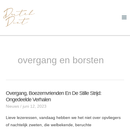
Ga
Ma
naar
Me
de
inhoud
overgang en borsten
Overgang, Boezemvrienden En De Stille Strijd:
Overgang,
Ongedeelde Verhalen
Boezemvrienden
Nieuws
/
juni 12, 2023
en
de
Lieve lezeressen, vandaag hebben we het niet over opvliegers
Stille
of nachtelijk zweten, die welbekende, beruchte
Strijd: