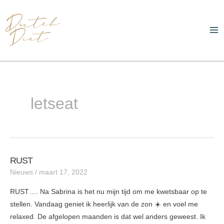
Ga
Ma
naar
Me
de
inhoud
letseat
RUST
RUST
Nieuws
/
maart 17, 2022
RUST…. Na Sabrina is het nu mijn tijd om me kwetsbaar op te
stellen. Vandaag geniet ik heerlijk van de zon ☀️ en voel me
relaxed. De afgelopen maanden is dat wel anders geweest. Ik