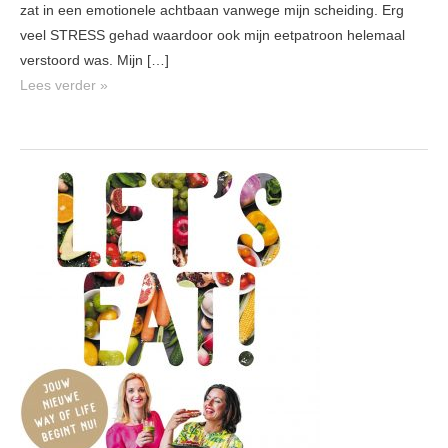
zat in een emotionele achtbaan vanwege mijn scheiding. Erg
veel STRESS gehad waardoor ook mijn eetpatroon helemaal
verstoord was. Mijn […]
Lees verder »
Let’s
Eat!
nooit
meer
op
dieet.