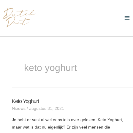
Ga
Ma
naar
Me
de
inhoud
keto yoghurt
Keto Yoghurt
Keto
Nieuws
/
augustus 31, 2021
Yoghurt
Je hebt er vast al wel eens iets over gelezen. Keto Yoghurt,
maar wat is dat nu eigenlijk? Er zijn veel mensen die