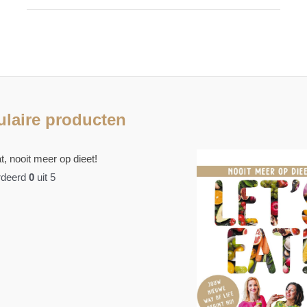
van
de
Zomer!
laire producten
t, nooit meer op dieet!
deerd
0
uit 5