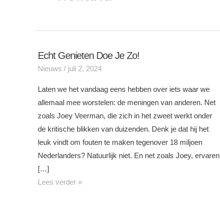
Echt Genieten Doe Je Zo!
Echt
Nieuws
/
juli 2, 2024
genieten
doe
Laten we het vandaag eens hebben over iets waar we
je
allemaal mee worstelen: de meningen van anderen. Net
zo!
zoals Joey Veerman, die zich in het zweet werkt onder
de kritische blikken van duizenden. Denk je dat hij het
leuk vindt om fouten te maken tegenover 18 miljoen
Nederlanders? Natuurlijk niet. En net zoals Joey, ervaren
[…]
Lees verder »