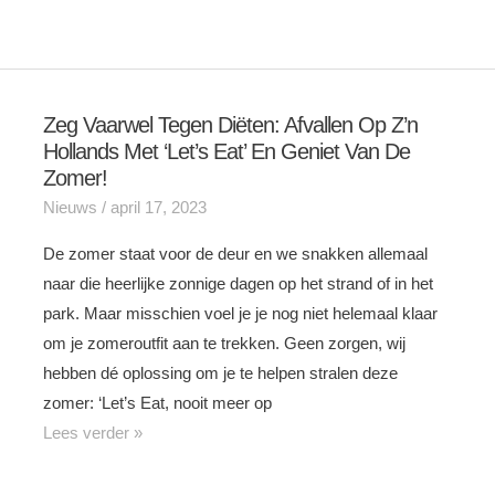
Zeg Vaarwel Tegen Diëten: Afvallen Op Z’n
Zeg
Hollands Met ‘Let’s Eat’ En Geniet Van De
Vaarwel
Zomer!
tegen
Nieuws
/
april 17, 2023
Diëten:
Afvallen
De zomer staat voor de deur en we snakken allemaal
op
naar die heerlijke zonnige dagen op het strand of in het
z’n
park. Maar misschien voel je je nog niet helemaal klaar
Hollands
om je zomeroutfit aan te trekken. Geen zorgen, wij
met
hebben dé oplossing om je te helpen stralen deze
‘Let’s
zomer: ‘Let’s Eat, nooit meer op
Eat’
Lees verder »
en
Geniet