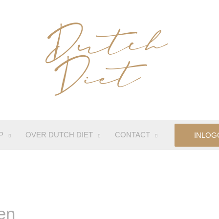
P
OVER DUTCH DIET
CONTACT
INLOG
en