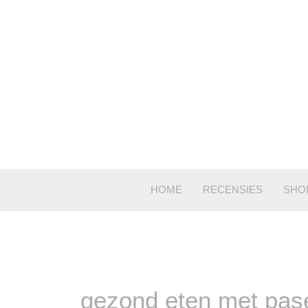
Ga
naar
de
inhoud
HOME
RECENSIES
SHO
gezond eten met pas