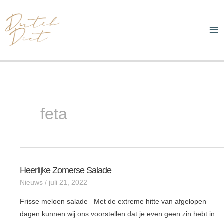
Ga
Ma
naar
Me
de
inhoud
feta
Heerlijke Zomerse Salade
Heerlijke
Nieuws
/
juli 21, 2022
zomerse
salade
Frisse meloen salade Met de extreme hitte van afgelopen
dagen kunnen wij ons voorstellen dat je even geen zin hebt in