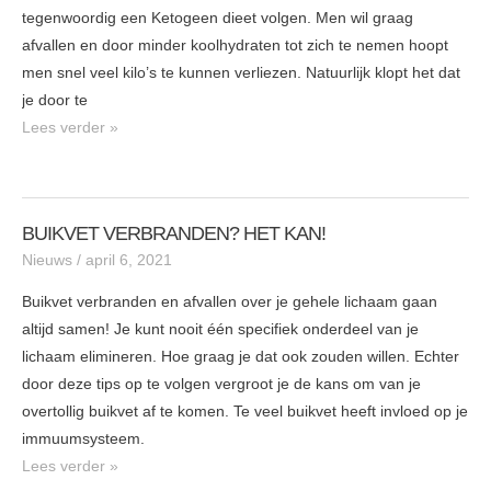
tegenwoordig een Ketogeen dieet volgen. Men wil graag
afvallen en door minder koolhydraten tot zich te nemen hoopt
men snel veel kilo’s te kunnen verliezen. Natuurlijk klopt het dat
je door te
Lees verder »
BUIKVET VERBRANDEN? HET KAN!
BUIKVET
Nieuws
/
april 6, 2021
VERBRANDEN?
HET
Buikvet verbranden en afvallen over je gehele lichaam gaan
KAN!
altijd samen! Je kunt nooit één specifiek onderdeel van je
lichaam elimineren. Hoe graag je dat ook zouden willen. Echter
door deze tips op te volgen vergroot je de kans om van je
overtollig buikvet af te komen. Te veel buikvet heeft invloed op je
immuumsysteem.
Lees verder »