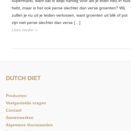
supermarkt, want dat is altijd handig voor als je even niks in huis
blik
hebt, maar is het ook perse slechter dan verse groenten? Wij
minder
zullen je nu uit je leiden verlossen, want groenten uit blik of pot
gezond
zijn niet perse slechter dan verse […]
dan
Lees verder »
verse
groente?
DUTCH DIET
Producten
Veelgestelde vragen
Contact
Samenwerken
Algemene Voorwaarden