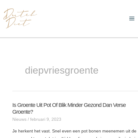
Ga
Ma
naar
Me
de
inhoud
diepvriesgroente
Is Groente Uit Pot Of Blik Minder Gezond Dan Verse
Is
Groente?
groente
Nieuws
/
februari 9, 2023
uit
pot
Je herkent het vast. Snel even een pot bonen meenemen uit de
of