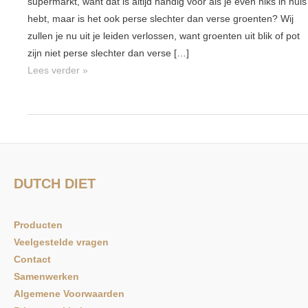
supermarkt, want dat is altijd handig voor als je even niks in huis
blik
hebt, maar is het ook perse slechter dan verse groenten? Wij
minder
zullen je nu uit je leiden verlossen, want groenten uit blik of pot
gezond
zijn niet perse slechter dan verse […]
dan
Lees verder »
verse
groente?
DUTCH DIET
Producten
Veelgestelde vragen
Contact
Samenwerken
Algemene Voorwaarden