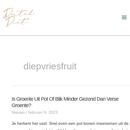
Ga
Ma
naar
Me
de
inhoud
diepvriesfruit
Is Groente Uit Pot Of Blik Minder Gezond Dan Verse
Is
Groente?
groente
Nieuws
/
februari 9, 2023
uit
pot
Je herkent het vast. Snel even een pot bonen meenemen uit de
of