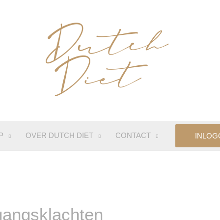
P
OVER DUTCH DIET
CONTACT
INLOG
gangsklachten