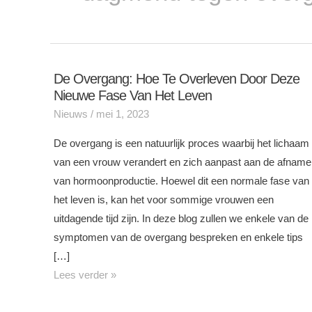
De Overgang: Hoe Te Overleven Door Deze
De
Nieuwe Fase Van Het Leven
overgang:
Nieuws
/
mei 1, 2023
hoe
te
De overgang is een natuurlijk proces waarbij het lichaam
overleven
van een vrouw verandert en zich aanpast aan de afname
door
van hormoonproductie. Hoewel dit een normale fase van
deze
het leven is, kan het voor sommige vrouwen een
nieuwe
uitdagende tijd zijn. In deze blog zullen we enkele van de
fase
symptomen van de overgang bespreken en enkele tips
van
[…]
het
Lees verder »
leven