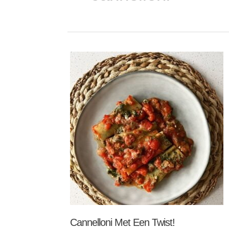
Cannelloni
met
een
twist!
Cannelloni Met Een Twist!