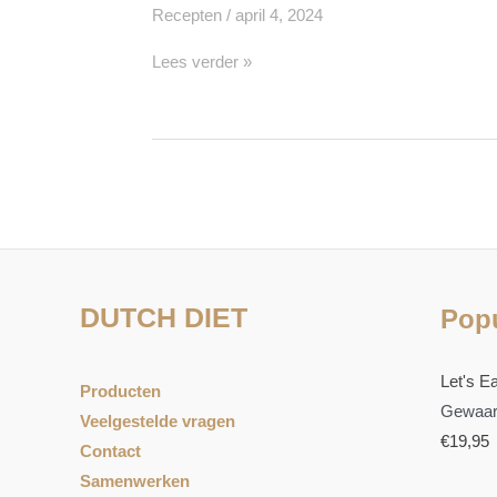
Recepten
/
april 4, 2024
Lees verder »
DUTCH DIET
Popu
Let's Ea
Producten
Gewaar
Veelgestelde vragen
€
19,95
Contact
Samenwerken