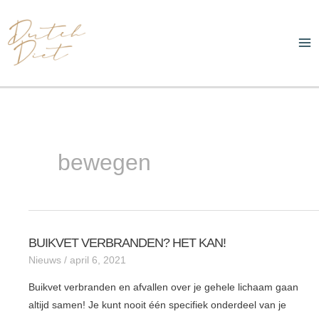
Ga
Ma
naar
Me
de
inhoud
bewegen
BUIKVET VERBRANDEN? HET KAN!
BUIKVET
Nieuws
/
april 6, 2021
VERBRANDEN?
HET
Buikvet verbranden en afvallen over je gehele lichaam gaan
KAN!
altijd samen! Je kunt nooit één specifiek onderdeel van je