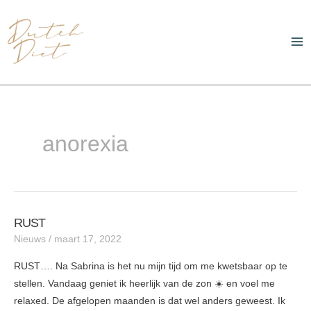
Ga
Ma
naar
Me
de
inhoud
anorexia
RUST
RUST
Nieuws
/
maart 17, 2022
RUST…. Na Sabrina is het nu mijn tijd om me kwetsbaar op te
stellen. Vandaag geniet ik heerlijk van de zon ☀️ en voel me
relaxed. De afgelopen maanden is dat wel anders geweest. Ik