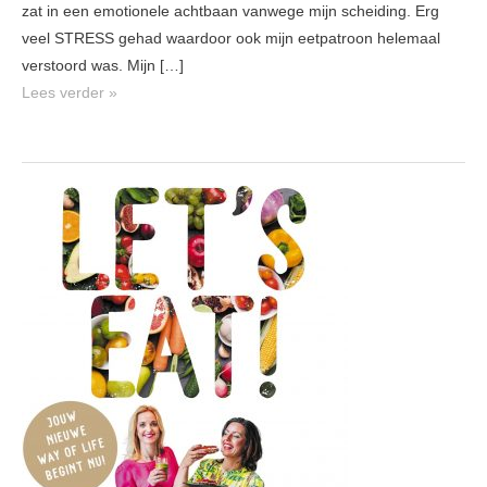
zat in een emotionele achtbaan vanwege mijn scheiding. Erg
veel STRESS gehad waardoor ook mijn eetpatroon helemaal
verstoord was. Mijn […]
Lees verder »
Let’s
Eat!
nooit
meer
op
dieet.