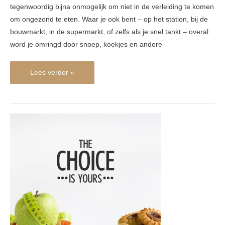
tegenwoordig bijna onmogelijk om niet in de verleiding te komen
om ongezond te eten. Waar je ook bent – op het station, bij de
bouwmarkt, in de supermarkt, of zelfs als je snel tankt – overal
word je omringd door snoep, koekjes en andere
Lees verder »
Afvallen
begint
in
je
hoofd:
zo
doorbreek
je
het