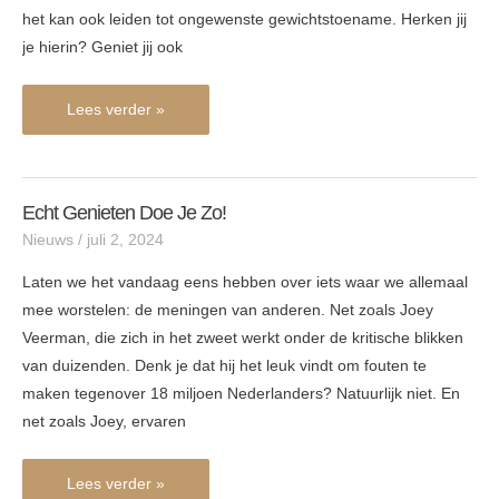
het kan ook leiden tot ongewenste gewichtstoename. Herken jij
je hierin? Geniet jij ook
Lees verder »
Echt Genieten Doe Je Zo!
Echt
Nieuws
/
juli 2, 2024
genieten
doe
Laten we het vandaag eens hebben over iets waar we allemaal
je
mee worstelen: de meningen van anderen. Net zoals Joey
zo!
Veerman, die zich in het zweet werkt onder de kritische blikken
van duizenden. Denk je dat hij het leuk vindt om fouten te
maken tegenover 18 miljoen Nederlanders? Natuurlijk niet. En
net zoals Joey, ervaren
Lees verder »