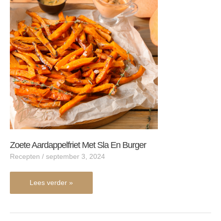
met
sla
en
burger
Zoete Aardappelfriet Met Sla En Burger
Recepten
/
september 3, 2024
Lees verder »