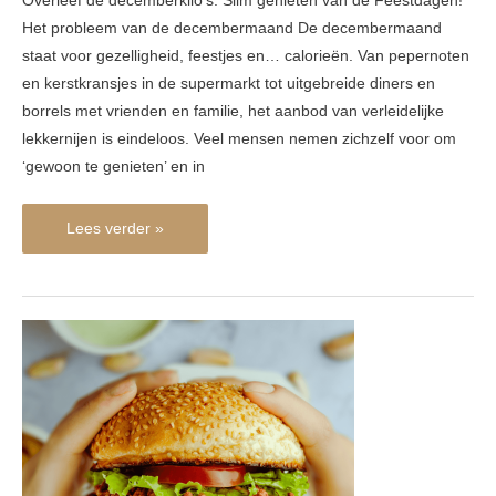
Overleef de decemberkilo’s: Slim genieten van de Feestdagen!
Het probleem van de decembermaand De decembermaand
staat voor gezelligheid, feestjes en… calorieën. Van pepernoten
en kerstkransjes in de supermarkt tot uitgebreide diners en
borrels met vrienden en familie, het aanbod van verleidelijke
lekkernijen is eindeloos. Veel mensen nemen zichzelf voor om
‘gewoon te genieten’ en in
Lees verder »
Samen
sterk
tegen
overgewicht:
Tijd
voor