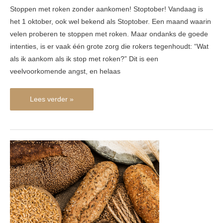
Stoppen met roken zonder aankomen! Stoptober! Vandaag is
het 1 oktober, ook wel bekend als Stoptober. Een maand waarin
velen proberen te stoppen met roken. Maar ondanks de goede
intenties, is er vaak één grote zorg die rokers tegenhoudt: “Wat
als ik aankom als ik stop met roken?” Dit is een
veelvoorkomende angst, en helaas
Lees verder »
Kom
ik
aan
van
koolhydraten?