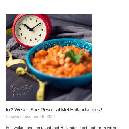
In
2
weken
snel
resultaat
met
Hollandse
kost!
In 2 Weken Snel Resultaat Met Hollandse Kost!
Nieuws
/
november 5, 2024
In 2 weken snel resultaat met Hollandse kost! Iedereen wil het: