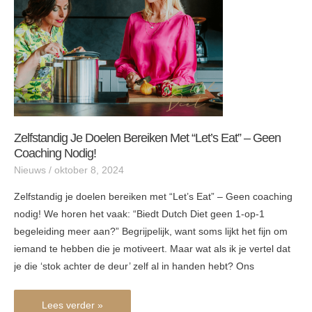
“Let’s
Eat”
–
Geen
coaching
nodig!
Zelfstandig Je Doelen Bereiken Met “Let’s Eat” – Geen
Coaching Nodig!
Nieuws
/
oktober 8, 2024
Zelfstandig je doelen bereiken met “Let’s Eat” – Geen coaching
nodig! We horen het vaak: “Biedt Dutch Diet geen 1-op-1
begeleiding meer aan?” Begrijpelijk, want soms lijkt het fijn om
iemand te hebben die je motiveert. Maar wat als ik je vertel dat
je die ‘stok achter de deur’ zelf al in handen hebt? Ons
Lees verder »