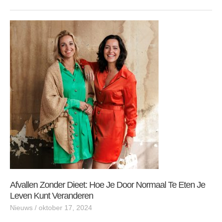
Afvallen
zonder
dieet:
Hoe
je
door
normaal
te
eten
je
leven
kunt
veranderen
Afvallen Zonder Dieet: Hoe Je Door Normaal Te Eten Je
Leven Kunt Veranderen
Nieuws
/
oktober 17, 2024