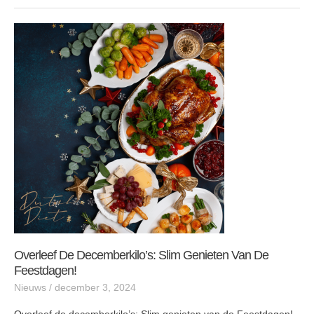
Overleef
de
decemberkilo’s:
Slim
genieten
van
de
Feestdagen!
Overleef De Decemberkilo’s: Slim Genieten Van De
Feestdagen!
Nieuws
/
december 3, 2024