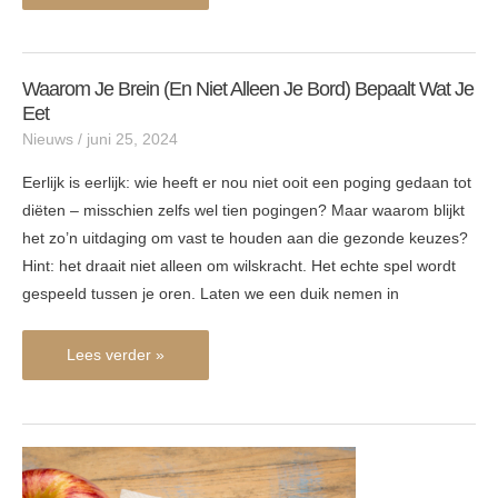
Waarom Je Brein (en Niet Alleen Je Bord) Bepaalt Wat Je
Waarom
Eet
je
Nieuws
/
juni 25, 2024
brein
(en
Eerlijk is eerlijk: wie heeft er nou niet ooit een poging gedaan tot
niet
diëten – misschien zelfs wel tien pogingen? Maar waarom blijkt
alleen
het zo’n uitdaging om vast te houden aan die gezonde keuzes?
je
Hint: het draait niet alleen om wilskracht. Het echte spel wordt
bord)
gespeeld tussen je oren. Laten we een duik nemen in
bepaalt
wat
Lees verder »
je
eet
Minder
verzuim