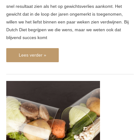
snel resultaat zien als het op gewichtsverlies aankomt. Het
gewicht dat in de loop der jaren ongemerkt is toegenomen,
willen we het liefst binnen een paar weken zien verdwijnen. Bij
Dutch Diet begrijpen we die wens, maar we weten ook dat
blijvend succes komt
Lees verder »
Gezond
met
Hollandse
kost:
Hebben
we
echt
supplementen