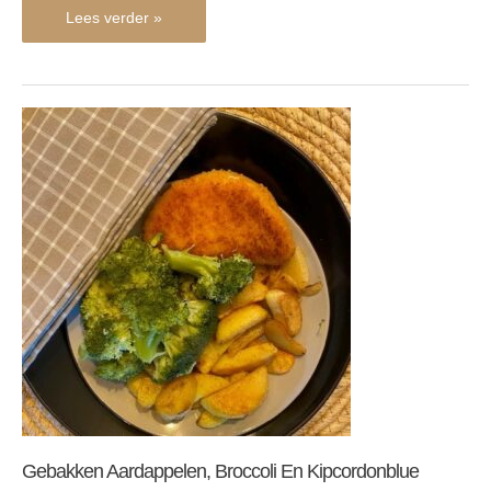
Lees verder »
Gebakken
aardappelen,
broccoli
en
kipcordonblue
Gebakken Aardappelen, Broccoli En Kipcordonblue