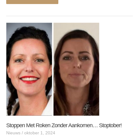
Stoppen
met
roken
zonder
aankomen…
Stoptober!
Stoppen Met Roken Zonder Aankomen… Stoptober!
Nieuws
/
oktober 1, 2024