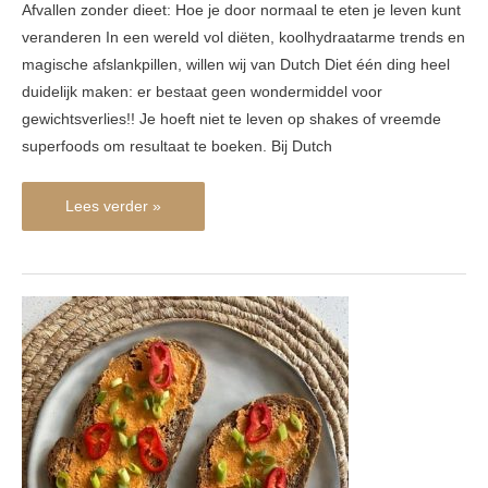
Afvallen zonder dieet: Hoe je door normaal te eten je leven kunt
veranderen In een wereld vol diëten, koolhydraatarme trends en
magische afslankpillen, willen wij van Dutch Diet één ding heel
duidelijk maken: er bestaat geen wondermiddel voor
gewichtsverlies!! Je hoeft niet te leven op shakes of vreemde
superfoods om resultaat te boeken. Bij Dutch
Lees verder »
Lunch
–
Hummus
met
groenten