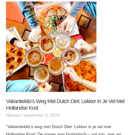
Vakantiekilo’s
weg
met
Dutch
Diet:
Lekker
in
je
vel
met
Hollandse
Kost
Vakantiekilo’s Weg Met Dutch Diet: Lekker In Je Vel Met
Hollandse Kost
Nieuws
/
september 3, 2024
“Vakantiekilo’s weg met Dutch Diet: Lekker in je vel met
Hollandse Kost” De zomer was fantastisch – vol zon, zee, en…