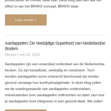
productiever en minder vaak ziek. Deze blog laat zien wat het
effect is van het BRAVO-concept. BRAVO staat
Lees verder »
Aardappelen: De Veelzijdige Superfood Van Nederlandse
Aardappelen:
Bodem
De
Nieuws
/
mei 28, 2024
Veelzijdige
Superfood
Aardappelen zijn een essentieel onderdeel van de Nederlandse
van
keuken. Ze zijn betaalbaar, veelzijdig en voedzaam. Toch
Nederlandse
worden aardappelen soms onterecht beschouwd als minder
Bodem
gezond vanwege hun koolhydraatgehalte. In deze blog zullen
we de voedingswaarde van aardappelen onderzoeken,
misverstanden over aardappelen ontkrachten en laten zien hoe
je aardappelen kunt integreren in een gezond dieet. We zullen