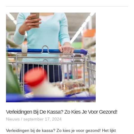
Verleidingen
bij
de
kassa?
Zo
kies
je
voor
gezond!
Verleidingen Bij De Kassa? Zo Kies Je Voor Gezond!
Nieuws
/
september 17, 2024
Verleidingen bij de kassa? Zo kies je voor gezond! Het lijkt