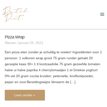
Ga
Ma
naar
Me
de
inhoud
Pizza Wrap
Pizza
Nieuws
/
januari 25, 2021
wrap
Een pizza eten zonder je schuldig te voelen! Ingrediënten voor 1
persoon: 1 volkoren wrap groot 75 gram runder gehakt 20
geraspte kaas 30+ 1 tl koolzaadolie 75 gram gezeefde tomaten
halve ui halve paprika 4 cherrytomaatjes 1 el Griekse yoghurt
0% vet 20 gram rucola kruiden: peterselie, knoflookpoeder,
peper en zout Bereidingswijze Verwarm de […]
Lees verder »