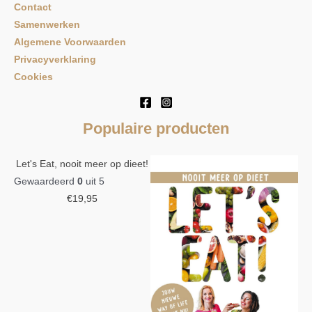
Contact
:
Variatielijst
Samenwerken
Checklist
Algemene Voorwaarden
Privacyverklaring
Lichaamsmeting
Lichaamsmeting
Cookies
Checklist
Populaire producten
Let's Eat, nooit meer op dieet!
Gewaardeerd
0
uit 5
€
19,95