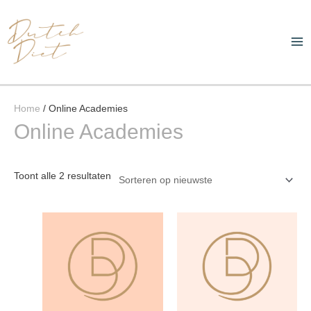
Ga
Ma
naar
Me
de
inhoud
Gesorteerd
Home
/ Online Academies
op
Online Academies
nieuwste
Toont alle 2 resultaten